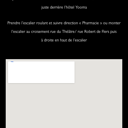
juste derrière l’hôtel Yooma
Prendre l’escalier roulant et suivre direction « Pharmacie » ou monter
l’escalier au croisement rue du Théâtre/ rue Robert de Flers puis
à droite en haut de l’escalier